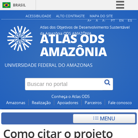
BRASIL
Simplifique!
ACESSIBILIDADE
ALTO CONTRASTE
MAPA DO SITE
A+
A
A-
PT
EN
ES
Comunica BR
Atlas dos Objetivos de Desenvolvimento Sustentável
ATLAS ODS
da Amazônia ODS AMAZÔNIA
Participe
Acesso à informação
AMAZÔNIA
Legislação
Canais
UNIVERSIDADE FEDERAL DO AMAZONAS
Conheça o Atlas ODS
Amazonas
Realização
Apoiadores
Parceiros
Fale conosco
MENU
Como citar o projeto